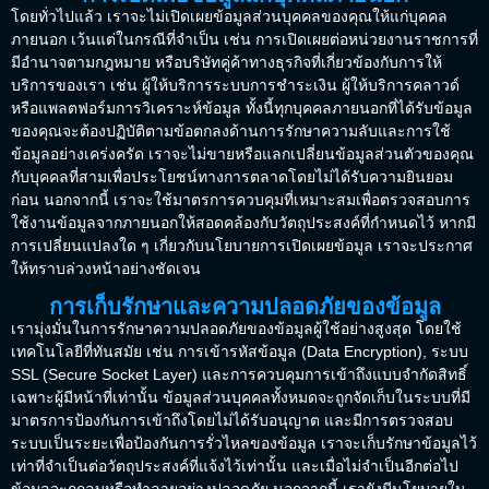
โดยทั่วไปแล้ว เราจะไม่เปิดเผยข้อมูลส่วนบุคคลของคุณให้แก่บุคคล
ภายนอก เว้นแต่ในกรณีที่จำเป็น เช่น การเปิดเผยต่อหน่วยงานราชการที่
มีอำนาจตามกฎหมาย หรือบริษัทคู่ค้าทางธุรกิจที่เกี่ยวข้องกับการให้
บริการของเรา เช่น ผู้ให้บริการระบบการชำระเงิน ผู้ให้บริการคลาวด์
หรือแพลตฟอร์มการวิเคราะห์ข้อมูล ทั้งนี้ทุกบุคคลภายนอกที่ได้รับข้อมูล
ของคุณจะต้องปฏิบัติตามข้อตกลงด้านการรักษาความลับและการใช้
ข้อมูลอย่างเคร่งครัด เราจะไม่ขายหรือแลกเปลี่ยนข้อมูลส่วนตัวของคุณ
กับบุคคลที่สามเพื่อประโยชน์ทางการตลาดโดยไม่ได้รับความยินยอม
ก่อน นอกจากนี้ เราจะใช้มาตรการควบคุมที่เหมาะสมเพื่อตรวจสอบการ
ใช้งานข้อมูลจากภายนอกให้สอดคล้องกับวัตถุประสงค์ที่กำหนดไว้ หากมี
การเปลี่ยนแปลงใด ๆ เกี่ยวกับนโยบายการเปิดเผยข้อมูล เราจะประกาศ
ให้ทราบล่วงหน้าอย่างชัดเจน
การเก็บรักษาและความปลอดภัยของข้อมูล
เรามุ่งมั่นในการรักษาความปลอดภัยของข้อมูลผู้ใช้อย่างสูงสุด โดยใช้
เทคโนโลยีที่ทันสมัย เช่น การเข้ารหัสข้อมูล (Data Encryption), ระบบ
SSL (Secure Socket Layer) และการควบคุมการเข้าถึงแบบจำกัดสิทธิ์
เฉพาะผู้มีหน้าที่เท่านั้น ข้อมูลส่วนบุคคลทั้งหมดจะถูกจัดเก็บในระบบที่มี
มาตรการป้องกันการเข้าถึงโดยไม่ได้รับอนุญาต และมีการตรวจสอบ
ระบบเป็นระยะเพื่อป้องกันการรั่วไหลของข้อมูล เราจะเก็บรักษาข้อมูลไว้
เท่าที่จำเป็นต่อวัตถุประสงค์ที่แจ้งไว้เท่านั้น และเมื่อไม่จำเป็นอีกต่อไป