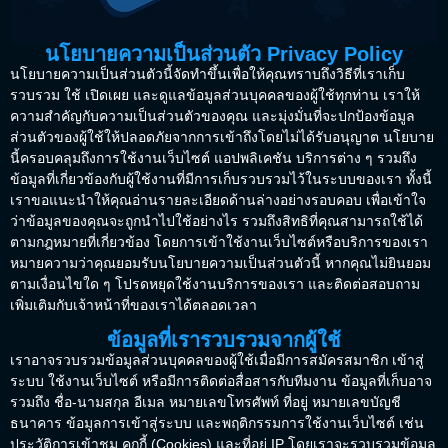
นโยบายความเป็นส่วนตัว Privacy Policy
นโยบายความเป็นส่วนตัวนี้จัดทำขึ้นเพื่อให้คุณทราบถึงวิธีที่เราเก็บ
รวบรวม ใช้ เปิดเผย และดูแลข้อมูลส่วนบุคคลของผู้ใช้ทุกท่าน เราให้
ความสำคัญกับความเป็นส่วนตัวของคุณ และมุ่งมั่นที่จะปกป้องข้อมูล
ส่วนตัวของผู้ใช้ให้ปลอดภัยจากการเข้าถึงโดยไม่ได้รับอนุญาต นโยบาย
นี้ครอบคลุมถึงการใช้งานเว็บไซต์ แอปพลิเคชัน บริการต่าง ๆ รวมถึง
ข้อมูลที่เกี่ยวข้องกับผู้ใช้งานที่มีการเก็บรวบรวมไว้ในระบบของเรา ทั้งนี้
เราขอแนะนำให้คุณอ่านรายละเอียดด้านล่างอย่างรอบคอบ เพื่อเข้าใจ
ว่าข้อมูลของคุณจะถูกนำไปใช้อย่างไร รวมถึงสิทธิที่คุณสามารถใช้ได้
ตามกฎหมายที่เกี่ยวข้อง โดยการเข้าใช้งานเว็บไซต์หรือบริการของเรา
หมายความว่าคุณยอมรับนโยบายความเป็นส่วนตัวนี้ หากคุณไม่ยินยอม
ตามเงื่อนไขใด ๆ โปรดหยุดใช้งานบริการของเรา และติดต่อสอบถาม
เพิ่มเติมกับเจ้าหน้าที่ของเราได้ตลอดเวลา
ข้อมูลที่เรารวบรวมจากผู้ใช้
เราอาจรวบรวมข้อมูลส่วนบุคคลของผู้ใช้เมื่อมีการสมัครสมาชิก เข้าสู่
ระบบ ใช้งานเว็บไซต์ หรือมีการติดต่อสื่อสารกับทีมงาน ข้อมูลที่เก็บอาจ
รวมถึง ชื่อ-นามสกุล อีเมล หมายเลขโทรศัพท์ ที่อยู่ หมายเลขบัญชี
ธนาคาร ข้อมูลการเข้าสู่ระบบ และพฤติกรรมการใช้งานเว็บไซต์ เช่น
ประวัติการเข้าชม คุกกี้ (Cookies) และที่อยู่ IP โดยเราจะรวบรวมข้อมูล